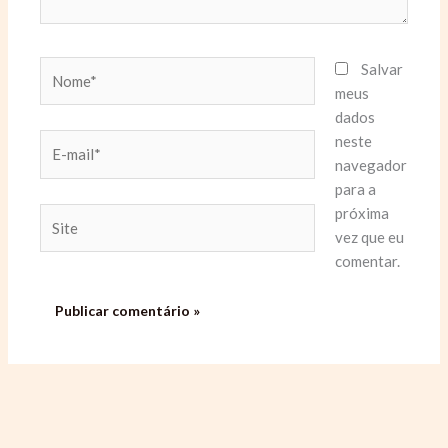
Nome*
Salvar
meus
dados
neste
E-
navegador
mail*
para a
próxima
Site
vez que eu
comentar.