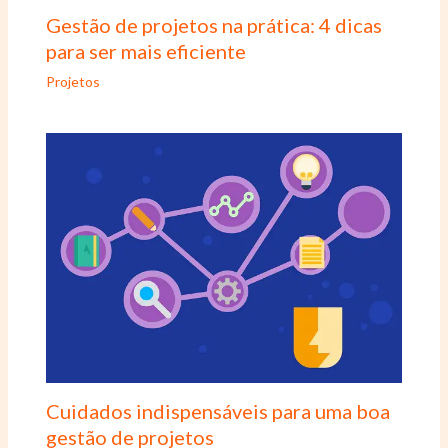
Gestão de projetos na prática: 4 dicas
para ser mais eficiente
Projetos
Cuidados indispensáveis para uma boa
gestão de projetos